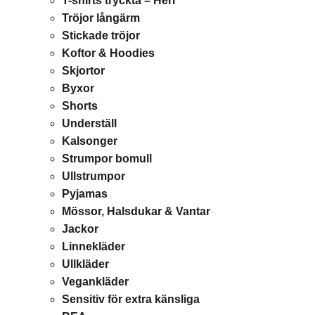
T-shirts tryckta – Herr
Tröjor långärm
Stickade tröjor
Koftor & Hoodies
Skjortor
Byxor
Shorts
Underställ
Kalsonger
Strumpor bomull
Ullstrumpor
Pyjamas
Mössor, Halsdukar & Vantar
Jackor
Linnekläder
Ullkläder
Vegankläder
Sensitiv för extra känsliga