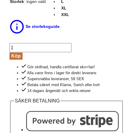
Storlek
:
ingen vald
L
XL
XXL
Se storleksguide
Undertröja
herr
Köp
kortärm
Gör skillnad, handla certifierat eko+fair!
100%
Alla varor finns i lager för direkt leverans
bomull
Supersnabba leveranser, 59 SEK
JACOB
Betala säkert med Klarna, Swish eller kort
naturvit
14 dagars ångerrätt och enkla returer
mängd
SÄKER BETALNING