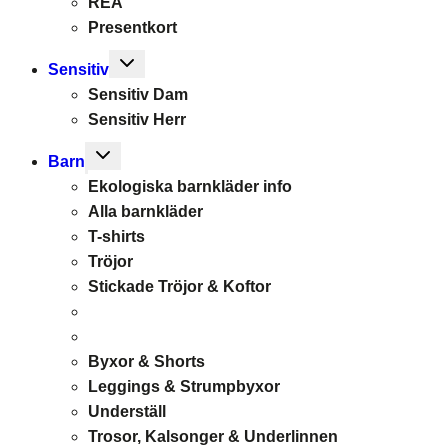
REA
Presentkort
Toggle
Sensitiv
child
Sensitiv Dam
menu
Sensitiv Herr
Toggle
Barn
child
Ekologiska barnkläder info
menu
Alla barnkläder
T-shirts
Tröjor
Stickade Tröjor & Koftor
Byxor & Shorts
Leggings & Strumpbyxor
Underställ
Trosor, Kalsonger & Underlinnen