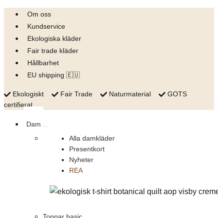
Skip
Om oss
to
Kundservice
content
Ekologiska kläder
Fair trade kläder
Hållbarhet
EU shipping 🇪🇺
Ekologiskt
Fair Trade
Naturmaterial
GOTS
certifierat
Dam
Alla damkläder
Presentkort
Nyheter
REA
Toppar basic