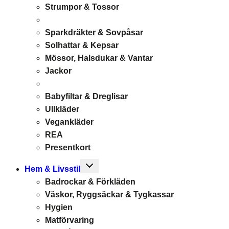
Strumpor & Tossor
Sparkdräkter & Sovpåsar
Solhattar & Kepsar
Mössor, Halsdukar & Vantar
Jackor
Babyfiltar & Dreglisar
Ullkläder
Vegankläder
REA
Presentkort
Toggle
Hem & Livsstil
child
Badrockar & Förkläden
menu
Väskor, Ryggsäckar & Tygkassar
Hygien
Matförvaring