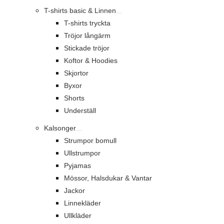
T-shirts basic & Linnen
T-shirts tryckta
Tröjor långärm
Stickade tröjor
Koftor & Hoodies
Skjortor
Byxor
Shorts
Underställ
Kalsonger
Strumpor bomull
Ullstrumpor
Pyjamas
Mössor, Halsdukar & Vantar
Jackor
Linnekläder
Ullkläder