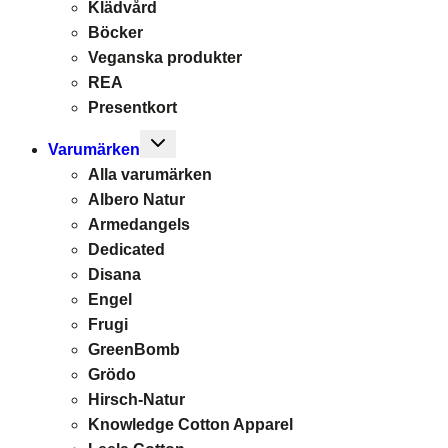
Klädvård
Böcker
Veganska produkter
REA
Presentkort
Toggle
Varumärken
child
Alla varumärken
menu
Albero Natur
Armedangels
Dedicated
Disana
Engel
Frugi
GreenBomb
Grödo
Hirsch-Natur
Knowledge Cotton Apparel