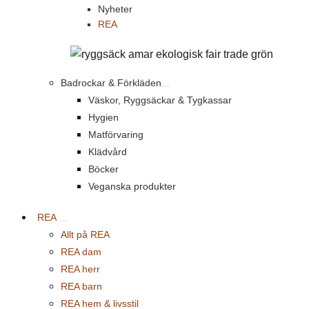
Nyheter
REA
Badrockar & Förkläden
Väskor, Ryggsäckar & Tygkassar
Hygien
Matförvaring
Klädvård
Böcker
Veganska produkter
REA
Allt på REA
REA dam
REA herr
REA barn
REA hem & livsstil