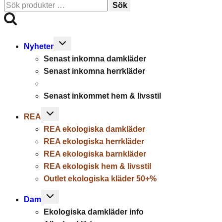
Sök
Sök
efter:
Toggle
Nyheter
child
Senast inkomna damkläder
menu
Senast inkomna herrkläder
Senast inkommet hem & livsstil
Toggle
REA
child
REA ekologiska damkläder
menu
REA ekologiska herrkläder
REA ekologiska barnkläder
REA ekologisk hem & livsstil
Outlet ekologiska kläder 50+%
Toggle
Dam
child
Ekologiska damkläder info
menu