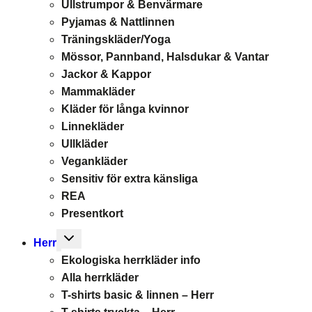
Ullstrumpor & Benvärmare
Pyjamas & Nattlinnen
Träningskläder/Yoga
Mössor, Pannband, Halsdukar & Vantar
Jackor & Kappor
Mammakläder
Kläder för långa kvinnor
Linnekläder
Ullkläder
Vegankläder
Sensitiv för extra känsliga
REA
Presentkort
Toggle
Herr
child
Ekologiska herrkläder info
menu
Alla herrkläder
T-shirts basic & linnen – Herr