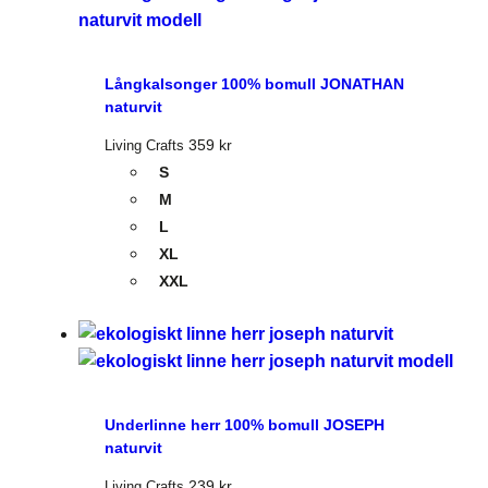
Långkalsonger 100% bomull JONATHAN
naturvit
359
kr
Living Crafts
S
M
L
XL
XXL
Underlinne herr 100% bomull JOSEPH
naturvit
239
kr
Living Crafts