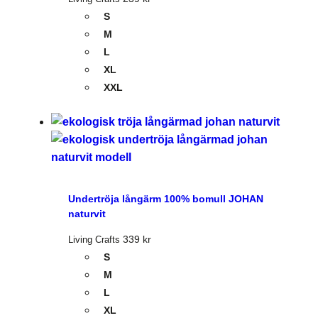
S
M
L
XL
XXL
Undertröja långärm 100% bomull JOHAN
naturvit
339
kr
Living Crafts
S
M
L
XL