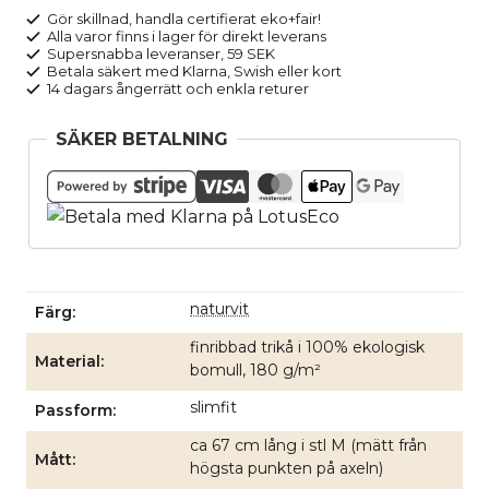
bomull
Gör skillnad, handla certifierat eko+fair!
Alla varor finns i lager för direkt leverans
JOSEPH
Supersnabba leveranser, 59 SEK
naturvit
Betala säkert med Klarna, Swish eller kort
14 dagars ångerrätt och enkla returer
mängd
SÄKER BETALNING
naturvit
Färg
finribbad trikå i 100% ekologisk
Material
bomull, 180 g/m²
slimfit
Passform
ca 67 cm lång i stl M (mätt från
Mått
högsta punkten på axeln)