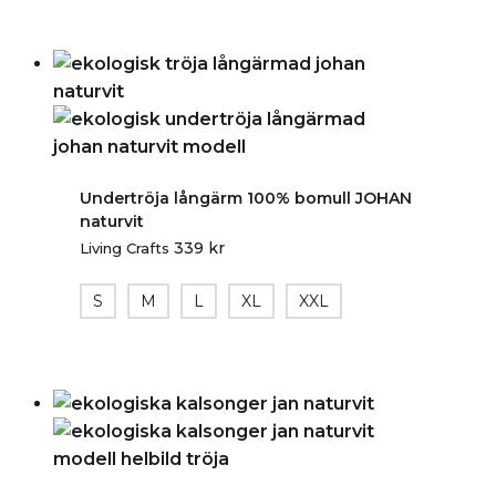
Undertröja långärm 100% bomull JOHAN
naturvit
339
kr
Living Crafts
S
M
L
XL
XXL