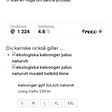
Ställ en fråga om denna produkt
Du kanske också gillar …
Kalsonger gylf JULIUS naturvit
239
kr
Living Crafts
S
M
L
XL
XXL