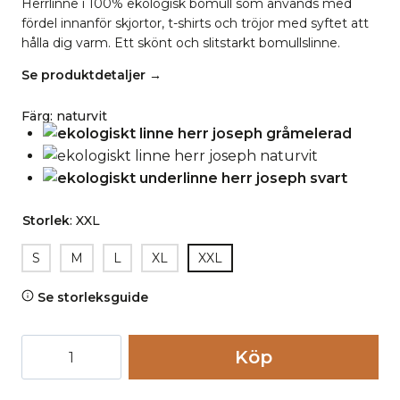
Herrlinne i 100% ekologisk bomull som används med
fördel innanför skjortor, t-shirts och tröjor med syftet att
hålla dig varm. Ett skönt och slitstarkt bomullslinne.
Se produktdetaljer →
Färg
:
naturvit
Storlek
:
XXL
S
M
L
XL
XXL
Se storleksguide
Underlinne
Köp
herr
100%