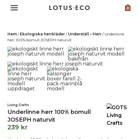
Skip
0
to
content
Hem
/
Ekologiska herrkläder
/
Underställ – Herr
/
Underlinne
herr 100% bomull JOSEPH naturvit
Living Crafts
Underlinne herr 100% bomull
JOSEPH naturvit
239
kr