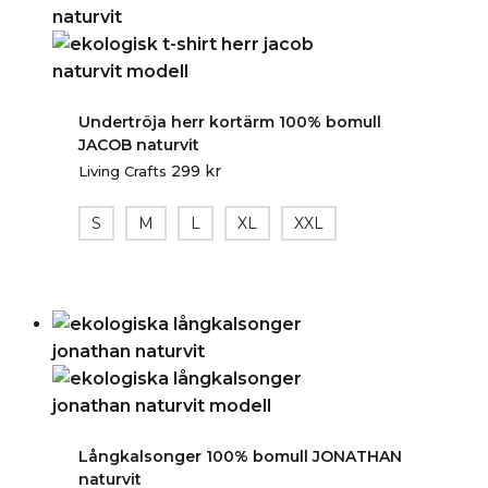
Undertröja herr kortärm 100% bomull
JACOB naturvit
299
kr
Living Crafts
S
M
L
XL
XXL
Långkalsonger 100% bomull JONATHAN
naturvit