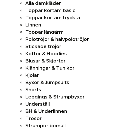
Alla damkläder
Toppar kortäm basic
Toppar kortäm tryckta
Linnen
Toppar långärm
Polotröjor & halvpolotröjor
Stickade tröjor
Koftor & Hoodies
Blusar & Skjortor
Klänningar & Tunikor
Kjolar
Byxor & Jumpsuits
Shorts
Leggings & Strumpbyxor
Underställ
BH & Underlinnen
Trosor
Strumpor bomull