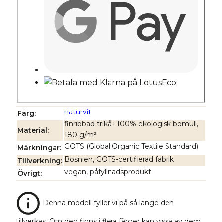
naturvit
Färg
finribbad trikå i 100% ekologisk bomull,
Material
180 g/m²
GOTS (Global Organic Textile Standard)
Märkningar
Bosnien, GOTS-certifierad fabrik
Tillverkning
vegan, påfyllnadsprodukt
Övrigt
Denna modell fyller vi på så länge den
tillverkas. Om den finns i flera färger kan vissa av dem