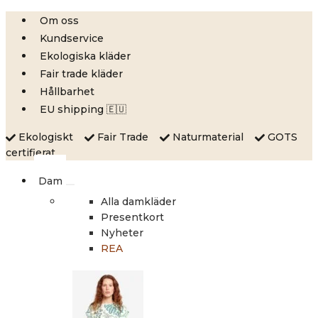
Skip
Om oss
to
Kundservice
content
Ekologiska kläder
Fair trade kläder
Hållbarhet
EU shipping 🇪🇺
Ekologiskt
Fair Trade
Naturmaterial
GOTS
certifierat
Dam
Alla damkläder
Presentkort
Nyheter
REA