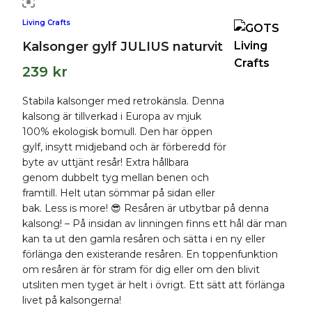
Living Crafts
Kalsonger gylf JULIUS naturvit
239
kr
Stabila kalsonger med retrokänsla. Denna
kalsong är tillverkad i Europa av mjuk
100% ekologisk bomull. Den har öppen
gylf, insytt midjeband och är förberedd för
byte av uttjänt resår! Extra hållbara
genom dubbelt tyg mellan benen och
framtill. Helt utan sömmar på sidan eller
bak. Less is more! 😎 Resåren är utbytbar på denna
kalsong! – På insidan av linningen finns ett hål där man
kan ta ut den gamla resåren och sätta i en ny eller
förlänga den existerande resåren. En toppenfunktion
om resåren är för stram för dig eller om den blivit
utsliten men tyget är helt i övrigt. Ett sätt att förlänga
livet på kalsongerna!