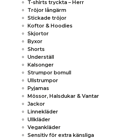
T-shirts tryckta – Herr
Tröjor långärm
Stickade tröjor
Koftor & Hoodies
Skjortor
Byxor
Shorts
Underställ
Kalsonger
Strumpor bomull
Ullstrumpor
Pyjamas
Mössor, Halsdukar & Vantar
Jackor
Linnekläder
Ullkläder
Vegankläder
Sensitiv för extra känsliga