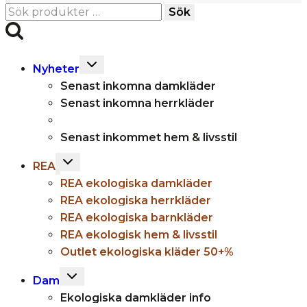
Sök
Sök
efter:
Toggle
Nyheter
child
Senast inkomna damkläder
menu
Senast inkomna herrkläder
Senast inkommet hem & livsstil
Toggle
REA
child
REA ekologiska damkläder
menu
REA ekologiska herrkläder
REA ekologiska barnkläder
REA ekologisk hem & livsstil
Outlet ekologiska kläder 50+%
Toggle
Dam
child
Ekologiska damkläder info
menu