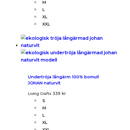
M
L
XL
XXL
Undertröja långärm 100% bomull
JOHAN naturvit
339
kr
Living Crafts
S
M
L
XL
XXL