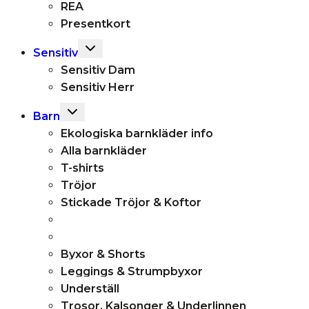
REA
Presentkort
Toggle
Sensitiv
child
Sensitiv Dam
menu
Sensitiv Herr
Toggle
Barn
child
Ekologiska barnkläder info
menu
Alla barnkläder
T-shirts
Tröjor
Stickade Tröjor & Koftor
Byxor & Shorts
Leggings & Strumpbyxor
Underställ
Trosor, Kalsonger & Underlinnen