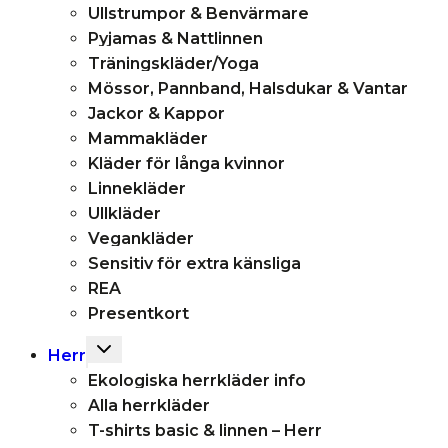
Ullstrumpor & Benvärmare
Pyjamas & Nattlinnen
Träningskläder/Yoga
Mössor, Pannband, Halsdukar & Vantar
Jackor & Kappor
Mammakläder
Kläder för långa kvinnor
Linnekläder
Ullkläder
Vegankläder
Sensitiv för extra känsliga
REA
Presentkort
Toggle
Herr
child
Ekologiska herrkläder info
menu
Alla herrkläder
T-shirts basic & linnen – Herr