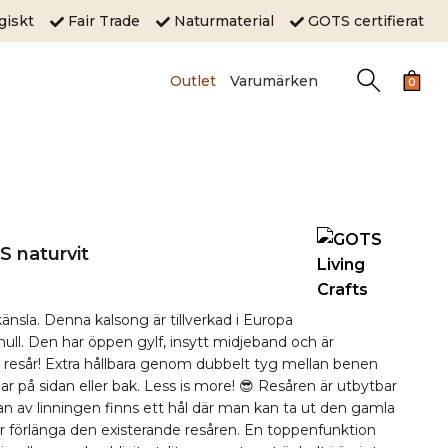
ogiskt
Fair Trade
Naturmaterial
GOTS certifierat
Outlet
Varumärken
0
S naturvit
änsla. Denna kalsong är tillverkad i Europa
ll. Den har öppen gylf, insytt midjeband och är
t resår! Extra hållbara genom dubbelt tyg mellan benen
r på sidan eller bak. Less is more! 😎 Resåren är utbytbar
an av linningen finns ett hål där man kan ta ut den gamla
ler förlänga den existerande resåren. En toppenfunktion