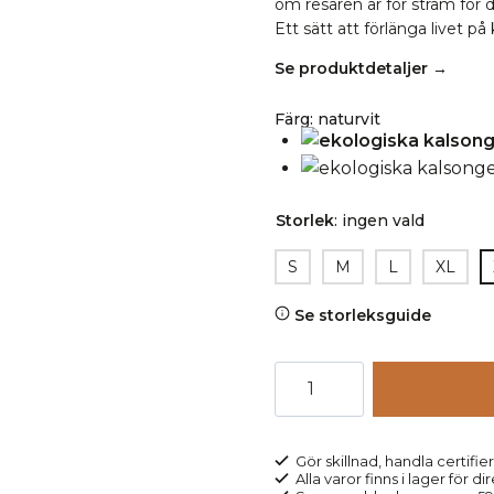
om resåren är för stram för di
Ett sätt att förlänga livet på
Se produktdetaljer →
Färg
:
naturvit
Storlek
:
ingen vald
S
M
L
XL
Se storleksguide
Kalsonger
gylf
JULIUS
naturvit
Gör skillnad, handla certifier
Alla varor finns i lager för di
mängd