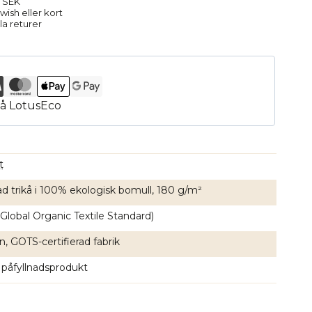
9 SEK
ish eller kort
la returer
t
ad trikå i 100% ekologisk bomull, 180 g/m²
Global Organic Textile Standard)
, GOTS-certifierad fabrik
 påfyllnadsprodukt