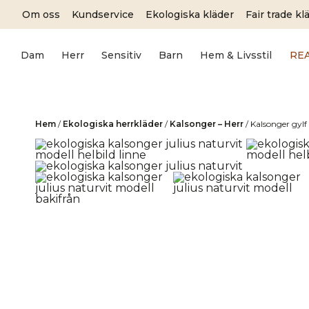
Skip
Om oss
Kundservice
Ekologiska kläder
Fair trade kl
to
content
Dam
Herr
Sensitiv
Barn
Hem & Livsstil
RE
Hem
/
Ekologiska herrkläder
/
Kalsonger – Herr
/
Kalsonger gylf