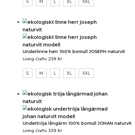
S
M
L
XL
XXL
Underlinne herr 100% bomull JOSEPH naturvit
239
kr
Living Crafts
S
M
L
XL
XXL
Undertröja långärm 100% bomull JOHAN naturvit
339
kr
Living Crafts