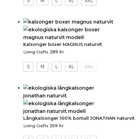
S
M
L
XL
XXL
Kalsonger boxer MAGNUS naturvit
289
kr
Living Crafts
S
M
L
XL
XXL
Långkalsonger 100% bomull JONATHAN naturvit
359
kr
Living Crafts