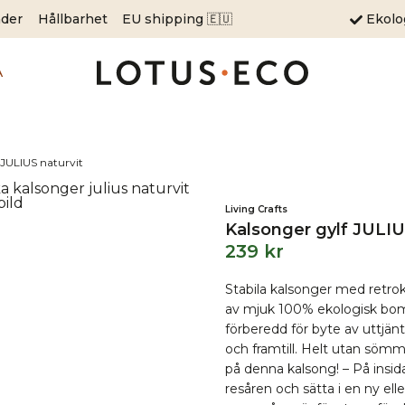
äder
Hållbarhet
EU shipping 🇪🇺
Ekol
A
 JULIUS naturvit
Living Crafts
Kalsonger gylf JULIU
239
kr
Stabila kalsonger med retrok
av mjuk 100% ekologisk bomu
förberedd för byte av uttjän
och framtill. Helt utan sömma
på denna kalsong! – På insid
resåren och sätta i en ny el