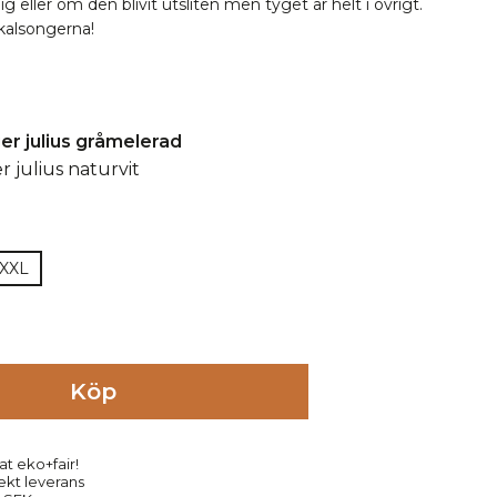
g eller om den blivit utsliten men tyget är helt i övrigt.
 kalsongerna!
XXL
Köp
at eko+fair!
rekt leverans