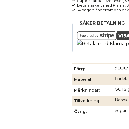
Supersnabba leveranser, 5
Betala säkert med Klarna, Sw
14 dagars ångerrätt och enk
SÄKER BETALNING
naturvi
Färg
finribb
Material
GOTS (
Märkningar
Bosnien
Tillverkning
vegan,
Övrigt