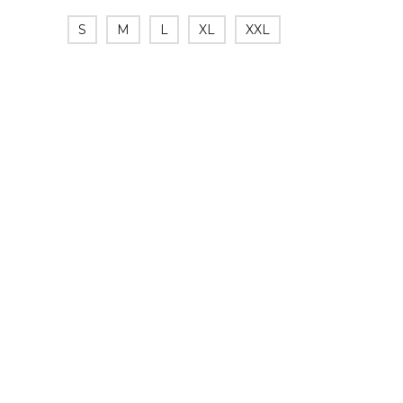
S
M
L
XL
XXL