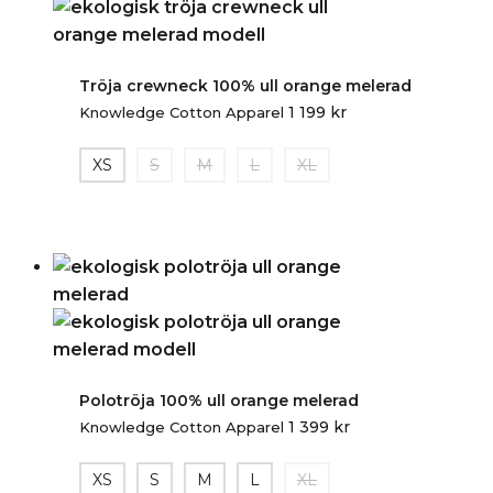
Tröja crewneck 100% ull orange melerad
1 199
kr
Knowledge Cotton Apparel
XS
S
M
L
XL
Polotröja 100% ull orange melerad
1 399
kr
Knowledge Cotton Apparel
XS
S
M
L
XL