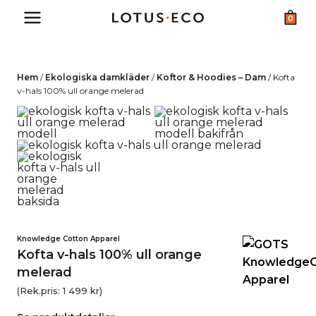
Skip
0
to
content
Hem
/
Ekologiska damkläder
/
Koftor & Hoodies – Dam
/
Kofta
v-hals 100% ull orange melerad
Knowledge Cotton Apparel
Kofta v-hals 100% ull orange
melerad
(Rek.pris:
1 499
kr
)