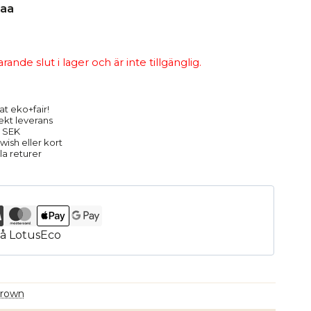
nde slut i lager och är inte tillgänglig.
at eko+fair!
rekt leverans
9 SEK
ish eller kort
la returer
brown