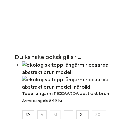
Du kanske också gillar …
Topp långärm RICCAARDA abstrakt brun
549
kr
Armedangels
XS
S
M
L
XL
XXL