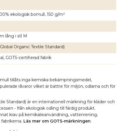
 100% ekologisk bomull, 150 g/m²
m lång i stl M
Global Organic Textile Standard)
l, GOTS-certifierad fabrik
omull tillåts inga kemiska bekämpningsmedel,
erade råvaror vilket är bättre för miljön, odlarna och för
le Standard) är en internationell märkning för kläder och
essen - från ekologisk odling till färdig produkt.
 annat krav på kemikalieanvändning, vattenrening,
i fabrikerna.
Läs mer om GOTS-märkningen
.