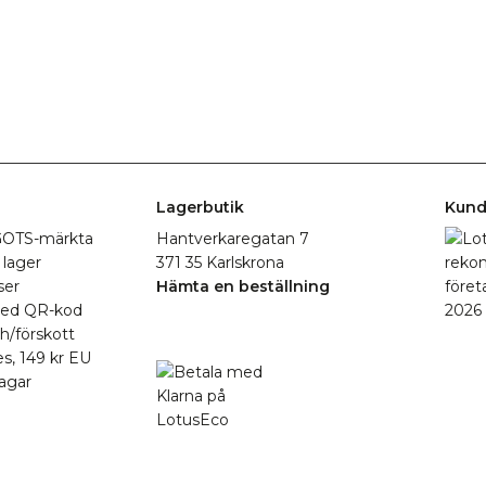
Lagerbutik
Kund
r GOTS-märkta
Hantverkaregatan 7
 lager
371 35 Karlskrona
ser
Hämta en beställning
med QR-kod
h/förskott
es, 149 kr EU
agar