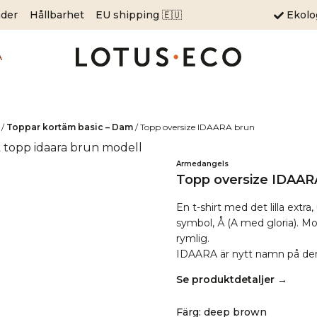
äder
Hållbarhet
EU shipping 🇪🇺
Ekol
A
/
Toppar kortäm basic – Dam
/
Topp oversize IDAARA brun
Armedangels
Topp oversize IDAAR
En t-shirt med det lilla ex
symbol, Å (A med gloria). M
rymlig.
IDAARA är nytt namn på de
Se produktdetaljer →
Färg
:
deep brown