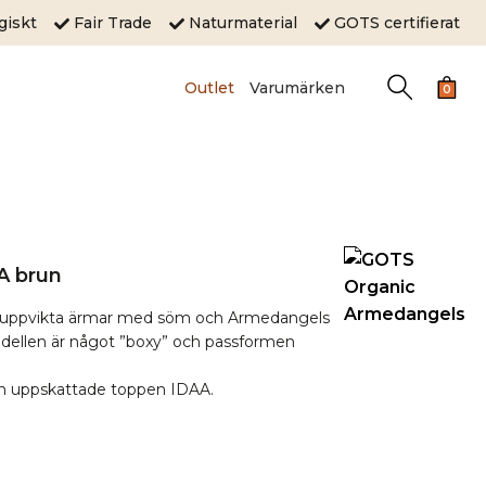
ogiskt
Fair Trade
Naturmaterial
GOTS certifierat
Outlet
Varumärken
0
A brun
tra, uppvikta ärmar med söm och Armedangels
odellen är något ”boxy” och passformen
n uppskattade toppen IDAA.