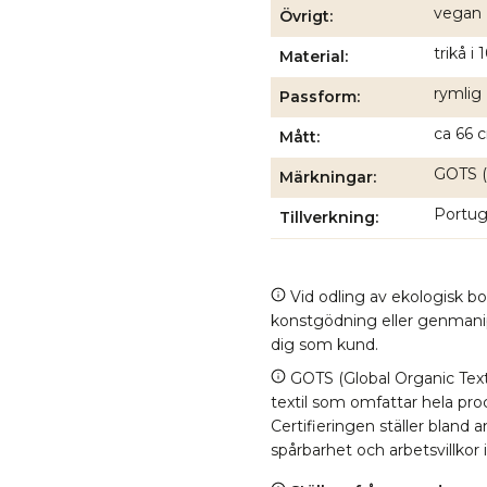
vegan
Övrigt
trikå i
Material
rymlig
Passform
ca 66 c
Mått
GOTS (
Märkningar
Portuga
Tillverkning
Vid odling av ekologisk b
konstgödning eller genmanipul
dig som kund.
GOTS (Global Organic Texti
textil som omfattar hela proc
Certifieringen ställer bland
spårbarhet och arbetsvillkor 