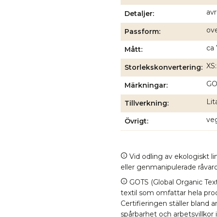
avr
Detaljer
ove
Passform
ca 
Mått
XS:
Storlekskonvertering
GOT
Märkningar
Lit
Tillverkning
ve
Övrigt
Vid odling av ekologiskt 
eller genmanipulerade råvaror
GOTS (Global Organic Texti
textil som omfattar hela proc
Certifieringen ställer bland
spårbarhet och arbetsvillkor 