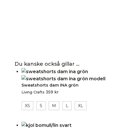
Du kanske också gillar …
Sweatshorts dam INA grön
359
kr
Living Crafts
XS
S
M
L
XL