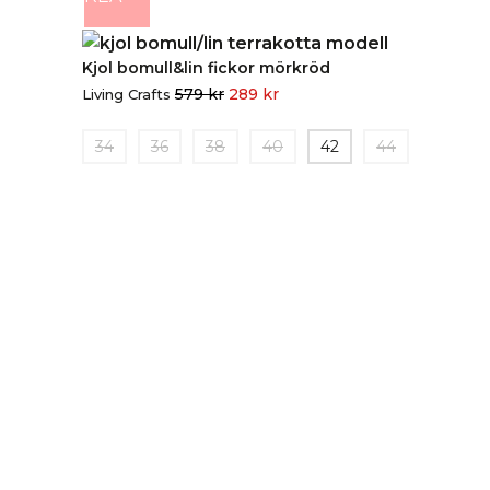
Kjol bomull&lin fickor mörkröd
579
kr
289
kr
Living Crafts
34
36
38
40
42
44