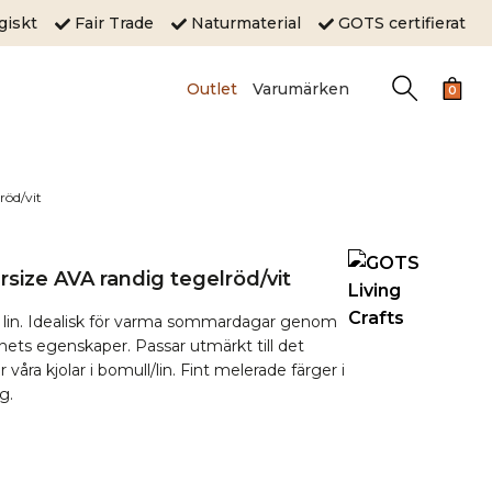
ogiskt
Fair Trade
Naturmaterial
GOTS certifierat
Outlet
Varumärken
0
röd/vit
size AVA randig tegelröd/vit
 lin. Idealisk för varma sommardagar genom
nets egenskaper. Passar utmärkt till det
 våra kjolar i bomull/lin. Fint melerade färger i
g.