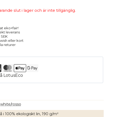
nde slut i lager och är inte tillgänglig.
at eko+fair!
rekt leverans
9 SEK
ish eller kort
la returer
 white/rosso
kå i 100% ekologiskt lin, 190 g/m²