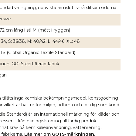
undad v-ringning, uppvikta ärmslut, små slitsar i sidorna
rsize
72 cm lång i stl M (mätt i ryggen)
 34, S: 36/38, M: 40/42, L: 44/46, XL: 48
S (Global Organic Textile Standard)
auen, GOTS-certifierad fabrik
gan
lin tillåts inga kemiska bekämpningsmedel, konstgödning
 vilket är bättre för miljön, odlarna och för dig som kund.
le Standard) är en internationell märkning för kläder och
essen - från ekologisk odling till färdig produkt.
 annat krav på kemikalieanvändning, vattenrening,
i fabrikerna.
Läs mer om GOTS-märkningen
.