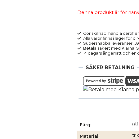
Denna produkt är för närvara
Gör skillnad, handla certifier
Alla varor finns i lager för di
Supersnabba leveranser, 5
Betala säkert med Klarna, Sw
14 dagars ångerrätt och enk
SÄKER BETALNING
off
Färg
tri
Material