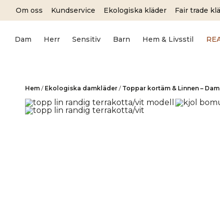
Skip
Om oss
Kundservice
Ekologiska kläder
Fair trade kl
to
content
Dam
Herr
Sensitiv
Barn
Hem & Livsstil
RE
Hem
/
Ekologiska damkläder
/
Toppar kortäm & Linnen – Dam