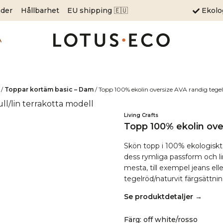
äder
Hållbarhet
EU shipping 🇪🇺
Ekol
A
/
Toppar kortäm basic – Dam
/
Topp 100% ekolin oversize AVA randig tegel
Living Crafts
Topp 100% ekolin over
Skön topp i 100% ekologiskt
dess rymliga passform och li
mesta, till exempel jeans eller
tegelröd/naturvit färgsättnin
Se produktdetaljer →
Färg
:
off white/rosso