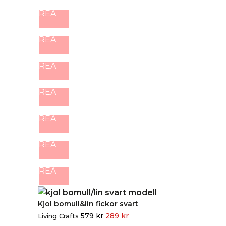
REA
REA
REA
REA
REA
REA
REA
Kjol bomull&lin fickor svart
579
kr
289
kr
Living Crafts