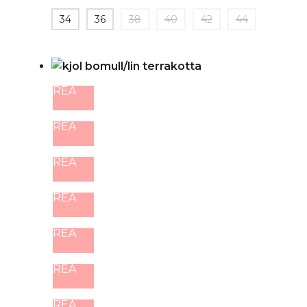
34
36
38
40
42
44
REA
REA
REA
REA
REA
REA
REA