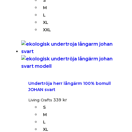
S
M
L
XL
XXL
Undertröja herr långärm 100% bomull
JOHAN svart
339
kr
Living Crafts
S
M
L
XL