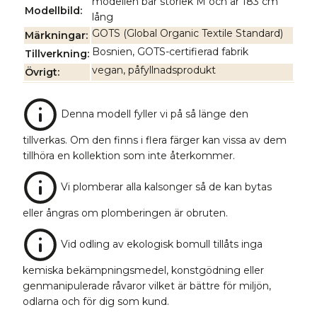
modellen bär storlek M och är 183 cm
Modellbild
lång
GOTS (Global Organic Textile Standard)
Märkningar
Bosnien, GOTS-certifierad fabrik
Tillverkning
vegan, påfyllnadsprodukt
Övrigt
Denna modell fyller vi på så länge den
tillverkas. Om den finns i flera färger kan vissa av dem
tillhöra en kollektion som inte återkommer.
Vi plomberar alla kalsonger så de kan bytas
eller ångras om plomberingen är obruten.
Vid odling av ekologisk bomull tillåts inga
kemiska bekämpningsmedel, konstgödning eller
genmanipulerade råvaror vilket är bättre för miljön,
odlarna och för dig som kund.