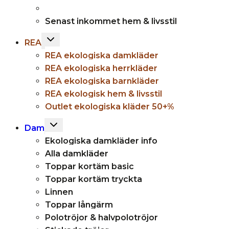
Senast inkommet hem & livsstil
Toggle
REA
child
REA ekologiska damkläder
menu
REA ekologiska herrkläder
REA ekologiska barnkläder
REA ekologisk hem & livsstil
Outlet ekologiska kläder 50+%
Toggle
Dam
child
Ekologiska damkläder info
menu
Alla damkläder
Toppar kortäm basic
Toppar kortäm tryckta
Linnen
Toppar långärm
Polotröjor & halvpolotröjor