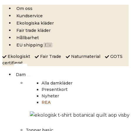
Skip
Om oss
to
Kundservice
content
Ekologiska kläder
Fair trade kläder
Hållbarhet
EU shipping 🇪🇺
Ekologiskt
Fair Trade
Naturmaterial
GOTS
certifierat
Dam
Alla damkläder
Presentkort
Nyheter
REA
Toppar basic