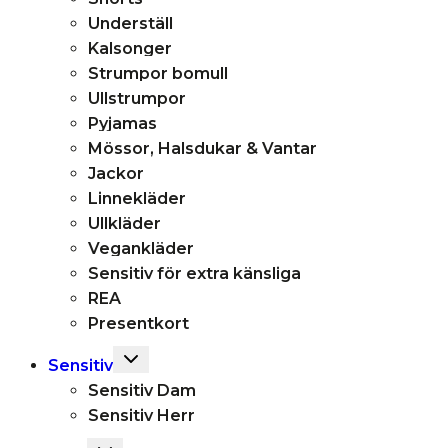
Underställ
Kalsonger
Strumpor bomull
Ullstrumpor
Pyjamas
Mössor, Halsdukar & Vantar
Jackor
Linnekläder
Ullkläder
Vegankläder
Sensitiv för extra känsliga
REA
Presentkort
Toggle
Sensitiv
child
Sensitiv Dam
menu
Sensitiv Herr