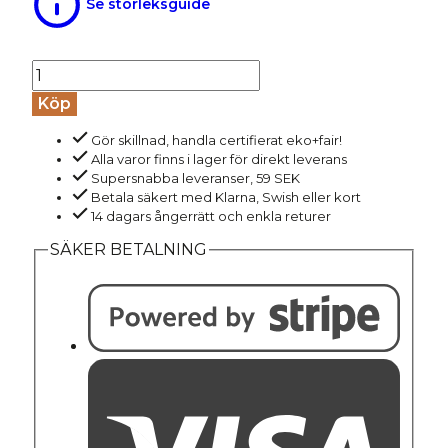
Se storleksguide
Långkalsonger
100%
Köp
bomull
Gör skillnad, handla certifierat eko+fair!
JONATHAN
Alla varor finns i lager för direkt leverans
svart
Supersnabba leveranser, 59 SEK
mängd
Betala säkert med Klarna, Swish eller kort
14 dagars ångerrätt och enkla returer
SÄKER BETALNING