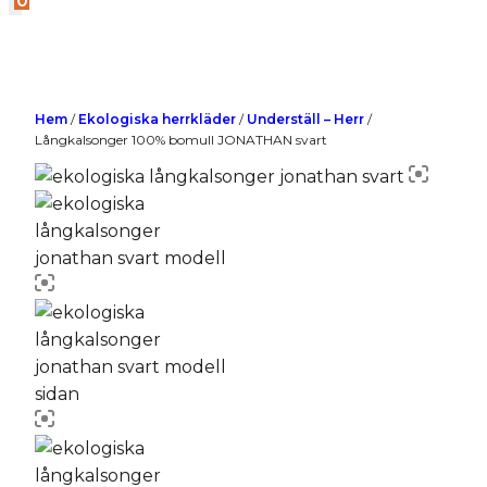
0
Hem
/
Ekologiska herrkläder
/
Underställ – Herr
/
Långkalsonger 100% bomull JONATHAN svart