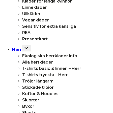
Kläder för långa kvinnor
Linnekläder
Ullkläder
Vegankläder
Sensitiv för extra känsliga
REA
Presentkort
Toggle
Herr
child
Ekologiska herrkläder info
menu
Alla herrkläder
T-shirts basic & linnen – Herr
T-shirts tryckta – Herr
Tröjor långärm
Stickade tröjor
Koftor & Hoodies
Skjortor
Byxor
Shorts