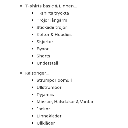
T-shirts basic & Linnen
T-shirts tryckta
Tröjor långärm
Stickade tröjor
Koftor & Hoodies
Skjortor
Byxor
Shorts
Underställ
Kalsonger
Strumpor bomull
Ullstrumpor
Pyjamas
Mössor, Halsdukar & Vantar
Jackor
Linnekläder
Ullkläder