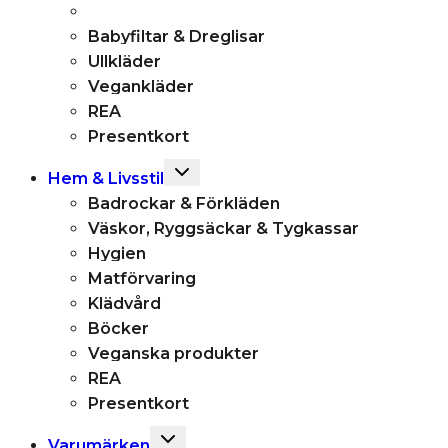
Babyfiltar & Dreglisar
Ullkläder
Vegankläder
REA
Presentkort
Toggle
Hem & Livsstil
child
Badrockar & Förkläden
menu
Väskor, Ryggsäckar & Tygkassar
Hygien
Matförvaring
Klädvård
Böcker
Veganska produkter
REA
Presentkort
Toggle
Varumärken