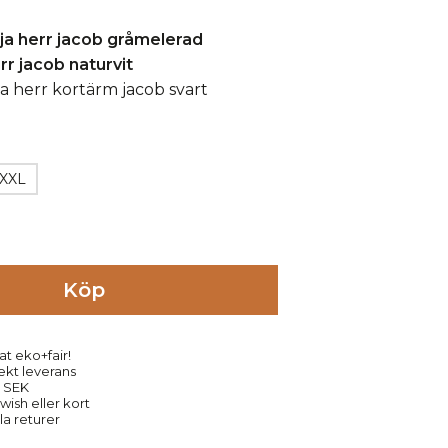
XXL
Köp
at eko+fair!
rekt leverans
9 SEK
ish eller kort
la returer