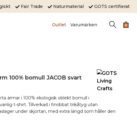
ogiskt
Fair Trade
Naturmaterial
GOTS certifierat
Outlet
Varumärken
0
ärm 100% bomull JACOB svart
rta ärmar i 100% ekologisk oblekt bomull i
nlig t-shirt. Tillverkad i finribbat trikåtyg utan
lager under skjortan, med extra längd som håller den