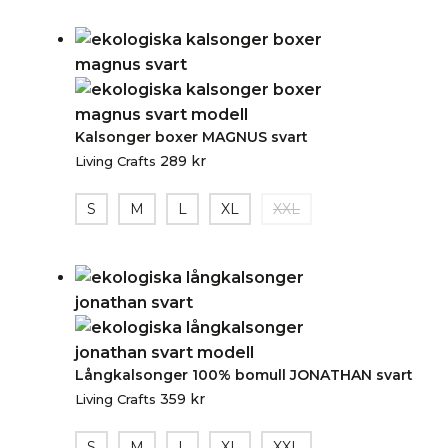
Kalsonger boxer MAGNUS svart
289
kr
Living Crafts
S
M
L
XL
XXL
Långkalsonger 100% bomull JONATHAN svart
359
kr
Living Crafts
S
M
L
XL
XXL