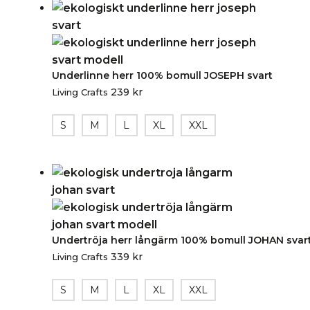
Underlinne herr 100% bomull JOSEPH svart
239
kr
Living Crafts
S
M
L
XL
XXL
Undertröja herr långärm 100% bomull JOHAN svar
339
kr
Living Crafts
S
M
L
XL
XXL