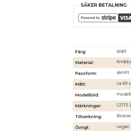
mängd
SÄKER BETALNING
svart
Färg
finribb
Material
slimfit
Passform
ca 69 c
Mått
modell
Modellbild
GOTS (
Märkningar
Bosnien
Tillverkning
vegan
Övrigt