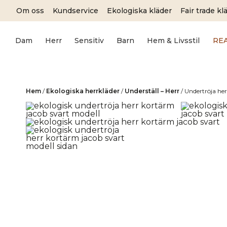
Skip
Om oss
Kundservice
Ekologiska kläder
Fair trade kl
to
content
Dam
Herr
Sensitiv
Barn
Hem & Livsstil
RE
Hem
/
Ekologiska herrkläder
/
Underställ – Herr
/
Undertröja he