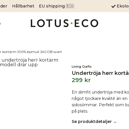
äder
Hållbarhet
EU shipping 🇪🇺
Ekol
A
rr kortärm 100% bomull JACOB svart
Living Crafts
Undertröja herr kort
299
kr
En slimfit undertröja med ko
något tjockare kvalité än en va
sidosömmar. Perfekt som bas
på plats.
Se produktdetaljer →