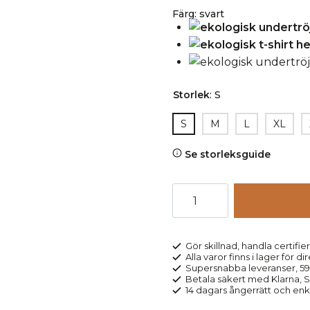
Färg
:
svart
Storlek
:
S
S
M
L
XL
Se storleksguide
Undertröja
herr
kortärm
100%
Gör skillnad, handla certifier
Alla varor finns i lager för di
bomull
Supersnabba leveranser, 5
JACOB
Betala säkert med Klarna, Sw
14 dagars ångerrätt och enk
svart