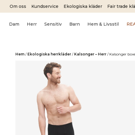
Skip
Om oss
Kundservice
Ekologiska kläder
Fair trade kl
to
content
Dam
Herr
Sensitiv
Barn
Hem & Livsstil
RE
Hem
/
Ekologiska herrkläder
/
Kalsonger – Herr
/
Kalsonger box