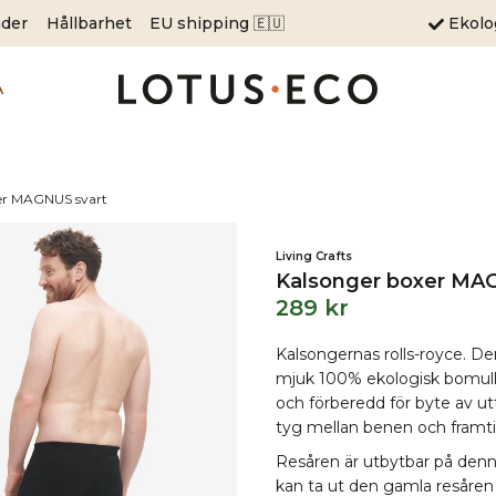
äder
Hållbarhet
EU shipping 🇪🇺
Ekol
A
er MAGNUS svart
Living Crafts
Kalsonger boxer MA
289
kr
Kalsongernas rolls-royce. De
mjuk 100% ekologisk bomull.
och förberedd för byte av ut
tyg mellan benen och framtil
Resåren är utbytbar på denna
kan ta ut den gamla resåren 