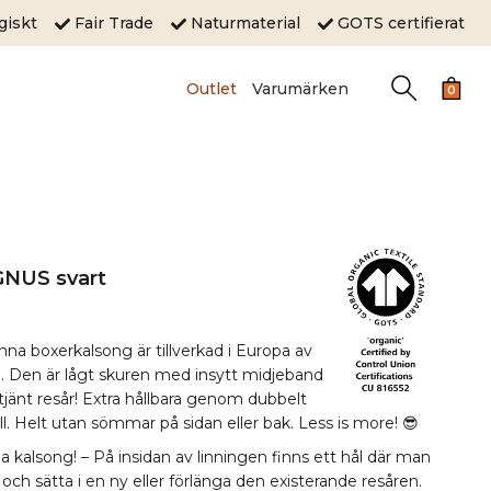
ogiskt
Fair Trade
Naturmaterial
GOTS certifierat
Outlet
Varumärken
0
GNUS svart
nna boxerkalsong är tillverkad i Europa av
 Den är lågt skuren med insytt midjeband
tjänt resår! Extra hållbara genom dubbelt
l. Helt utan sömmar på sidan eller bak. Less is more! 😎
 kalsong! – På insidan av linningen finns ett hål där man
och sätta i en ny eller förlänga den existerande resåren.