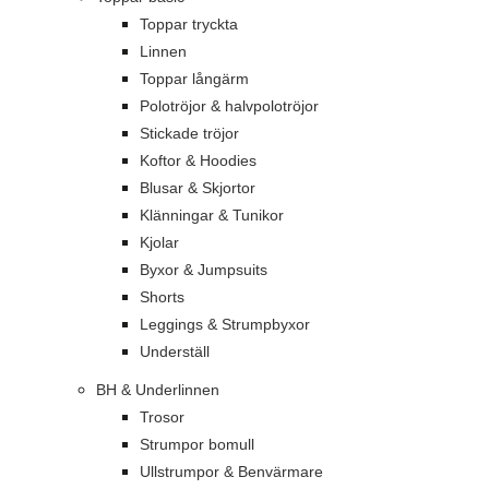
Toppar tryckta
Linnen
Toppar långärm
Polotröjor & halvpolotröjor
Stickade tröjor
Koftor & Hoodies
Blusar & Skjortor
Klänningar & Tunikor
Kjolar
Byxor & Jumpsuits
Shorts
Leggings & Strumpbyxor
Underställ
BH & Underlinnen
Trosor
Strumpor bomull
Ullstrumpor & Benvärmare