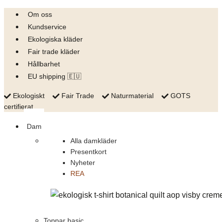
Skip
Om oss
to
Kundservice
content
Ekologiska kläder
Fair trade kläder
Hållbarhet
EU shipping 🇪🇺
Ekologiskt
Fair Trade
Naturmaterial
GOTS
certifierat
Dam
Alla damkläder
Presentkort
Nyheter
REA
Toppar basic