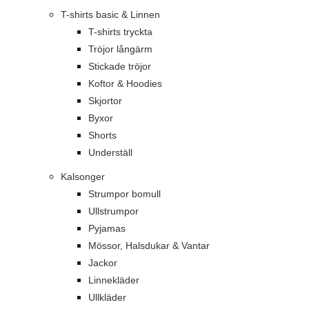
T-shirts basic & Linnen
T-shirts tryckta
Tröjor långärm
Stickade tröjor
Koftor & Hoodies
Skjortor
Byxor
Shorts
Underställ
Kalsonger
Strumpor bomull
Ullstrumpor
Pyjamas
Mössor, Halsdukar & Vantar
Jackor
Linnekläder
Ullkläder