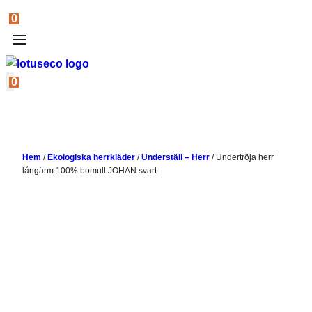
0
0
Hem
/
Ekologiska herrkläder
/
Underställ – Herr
/
Undertröja herr
långärm 100% bomull JOHAN svart