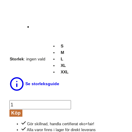
S
M
Storlek
:
ingen vald
L
XL
XXL
Se storleksguide
Undertröja
herr
Köp
långärm
Gör skillnad, handla certifierat eko+fair!
100%
Alla varor finns i lager för direkt leverans