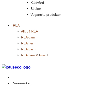
Klädvård
Böcker
Veganska produkter
REA
Allt på REA
REA dam
REA herr
REA barn
REA hem & livsstil
Outlet
Varumärken