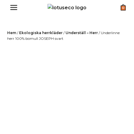
Skip
0
to
content
Hem
/
Ekologiska herrkläder
/
Underställ – Herr
/
Underlinne
herr 100% bomull JOSEPH svart