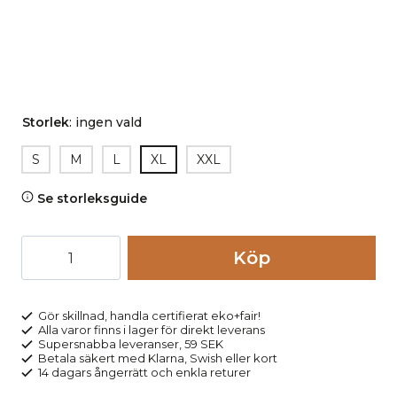
Storlek
:
ingen vald
S
M
L
XL
XXL
Se storleksguide
Underlinne
Köp
herr
100%
bomull
Gör skillnad, handla certifierat eko+fair!
Alla varor finns i lager för direkt leverans
JOSEPH
Supersnabba leveranser, 59 SEK
svart
Betala säkert med Klarna, Swish eller kort
14 dagars ångerrätt och enkla returer
mängd