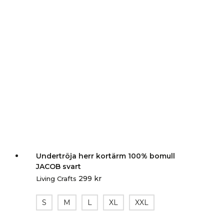
Undertröja herr kortärm 100% bomull
JACOB svart
299
kr
Living Crafts
S
M
L
XL
XXL