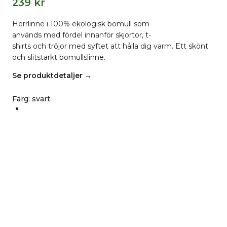
239
kr
Herrlinne i 100% ekologisk bomull som
används med fördel innanför skjortor, t-
shirts och tröjor med syftet att hålla dig varm. Ett skönt
och slitstarkt bomullslinne.
Se produktdetaljer →
Färg
:
svart