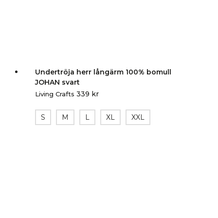
Undertröja herr långärm 100% bomull
JOHAN svart
339
kr
Living Crafts
S
M
L
XL
XXL