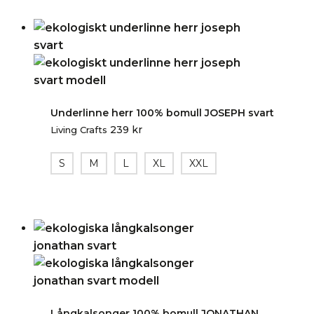
Underlinne herr 100% bomull JOSEPH svart
239
kr
Living Crafts
S
M
L
XL
XXL
Långkalsonger 100% bomull JONATHAN