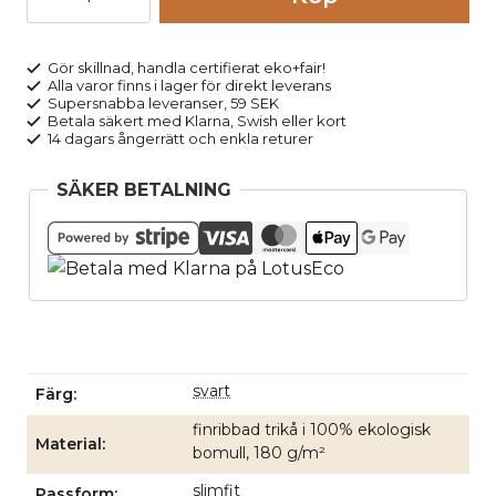
herr
kortärm
100%
Gör skillnad, handla certifierat eko+fair!
Alla varor finns i lager för direkt leverans
bomull
Supersnabba leveranser, 59 SEK
JACOB
Betala säkert med Klarna, Swish eller kort
14 dagars ångerrätt och enkla returer
svart
mängd
SÄKER BETALNING
svart
Färg
finribbad trikå i 100% ekologisk
Material
bomull, 180 g/m²
slimfit
Passform