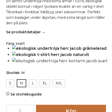
En slimfit undertröja med korta ärmar i 100% ekologisk
oblekt bomull i något tjockare kvalité än en vanlig t-shirt.
Tillverkad i finribbat trikåtyg utan sidosömmar. Perfekt
som baslager under skjortan, med extra längd som håller
den på plats.
Se produktdetaljer →
Färg
:
svart
Storlek
:
M
S
M
L
XL
XXL
Se storleksguide
Undertröja
Köp