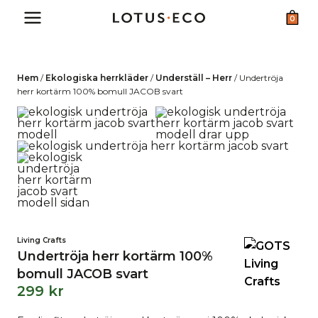
Skip
0
to
content
Hem
/
Ekologiska herrkläder
/
Underställ – Herr
/
Undertröja
herr kortärm 100% bomull JACOB svart
Living Crafts
Undertröja herr kortärm 100%
bomull JACOB svart
299
kr