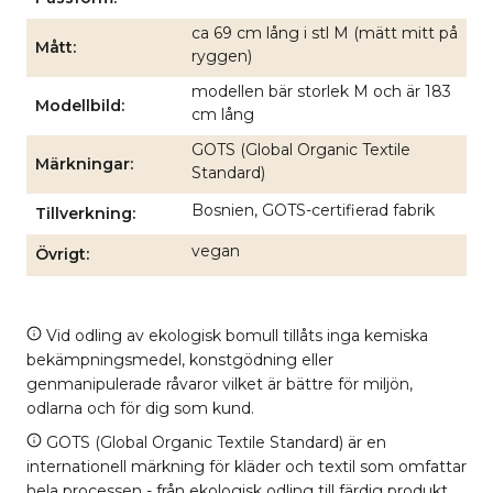
ca 69 cm lång i stl M (mätt mitt på
Mått
ryggen)
modellen bär storlek M och är 183
Modellbild
cm lång
GOTS (Global Organic Textile
Märkningar
Standard)
Bosnien, GOTS-certifierad fabrik
Tillverkning
vegan
Övrigt
Vid odling av ekologisk bomull tillåts inga kemiska
bekämpningsmedel, konstgödning eller
genmanipulerade råvaror vilket är bättre för miljön,
odlarna och för dig som kund.
GOTS (Global Organic Textile Standard) är en
internationell märkning för kläder och textil som omfattar
hela processen - från ekologisk odling till färdig produkt.