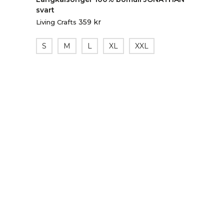
svart
359
kr
Living Crafts
S
M
L
XL
XXL