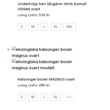
Undertröja herr långärm 100% bomull
JOHAN svart
339
kr
Living Crafts
S
M
L
XL
XXL
Kalsonger boxer MAGNUS svart
289
kr
Living Crafts
S
M
L
XL
XXL