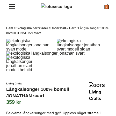
Skip
0
to
content
Hem
/
Ekologiska herrkläder
/
Underställ – Herr
/
Långkalsonger 100%
bomull JONATHAN svart
Living Crafts
Långkalsonger 100% bomull
JONATHAN svart
359
kr
Bekväma långkalsonger med gylf. Upplevs något strama i