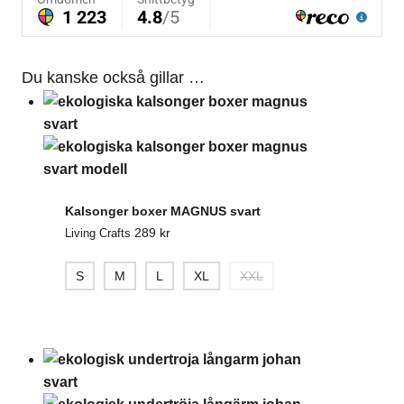
Du kanske också gillar …
Kalsonger boxer MAGNUS svart
289
kr
Living Crafts
S
M
L
XL
XXL