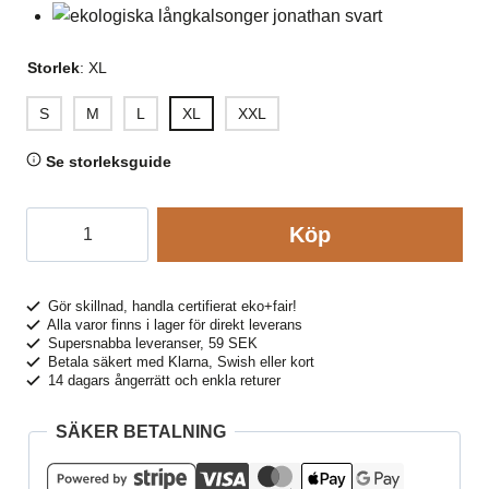
Storlek
:
XL
S
M
L
XL
XXL
Se storleksguide
Långkalsonger
Köp
100%
bomull
JONATHAN
Gör skillnad, handla certifierat eko+fair!
Alla varor finns i lager för direkt leverans
svart
Supersnabba leveranser, 59 SEK
mängd
Betala säkert med Klarna, Swish eller kort
14 dagars ångerrätt och enkla returer
SÄKER BETALNING