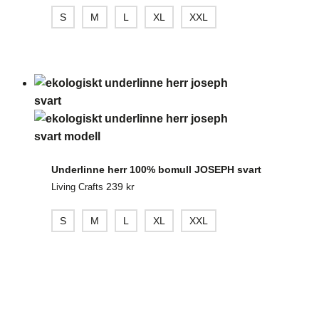
S
M
L
XL
XXL
Underlinne herr 100% bomull JOSEPH svart
239
kr
Living Crafts
S
M
L
XL
XXL