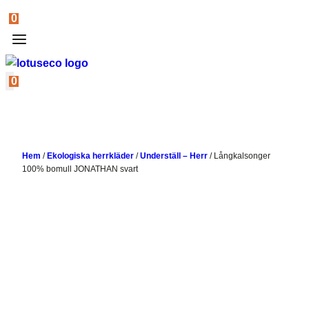
0
0
Hem
/
Ekologiska herrkläder
/
Underställ – Herr
/
Långkalsonger
100% bomull JONATHAN svart