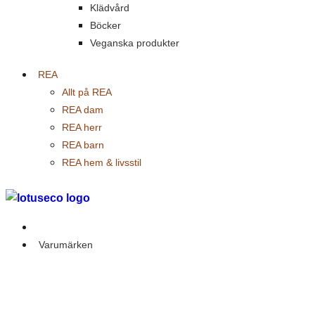
Klädvård
Böcker
Veganska produkter
REA
Allt på REA
REA dam
REA herr
REA barn
REA hem & livsstil
Outlet
Varumärken