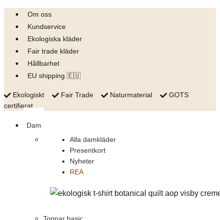
Skip
Om oss
to
Kundservice
content
Ekologiska kläder
Fair trade kläder
Hållbarhet
EU shipping 🇪🇺
Ekologiskt
Fair Trade
Naturmaterial
GOTS
certifierat
Dam
Alla damkläder
Presentkort
Nyheter
REA
Toppar basic