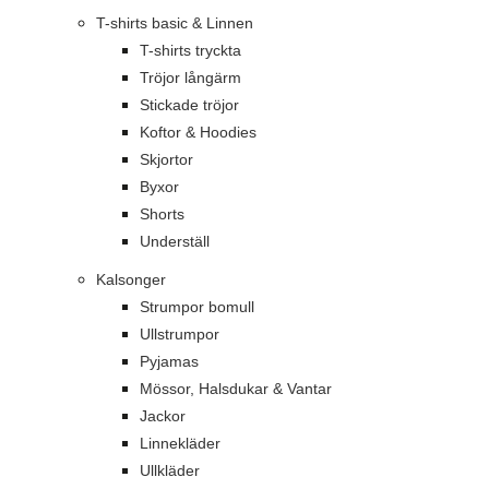
T-shirts basic & Linnen
T-shirts tryckta
Tröjor långärm
Stickade tröjor
Koftor & Hoodies
Skjortor
Byxor
Shorts
Underställ
Kalsonger
Strumpor bomull
Ullstrumpor
Pyjamas
Mössor, Halsdukar & Vantar
Jackor
Linnekläder
Ullkläder